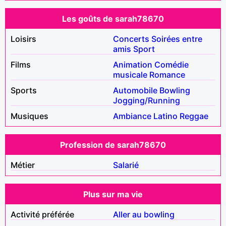
Les goûts de sarah78670
Loisirs
Concerts
Soirées entre
amis
Sport
Films
Animation
Comédie
musicale
Romance
Sports
Automobile
Bowling
Jogging/Running
Musiques
Ambiance
Latino
Reggae
Profession de sarah78670
Métier
Salarié
Plus sur ma vie
Activité préférée
Aller au bowling