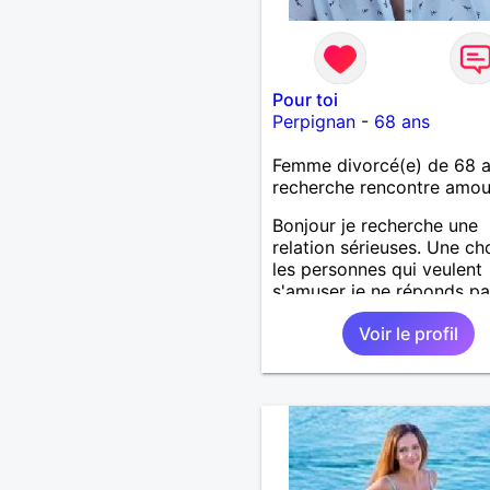
Pour toi
Perpignan
-
68 ans
Femme divorcé(e) de 68 
recherche rencontre amo
Bonjour je recherche une
relation sérieuses. Une ch
les personnes qui veulent
s'amuser je ne réponds pas
Voir le profil