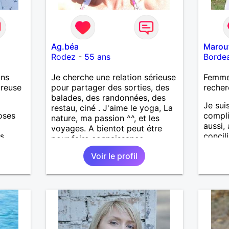
Ag.béa
Marouf
Rodez
-
55 ans
Borde
ans
Je cherche une relation sérieuse
Femme
ureuse
pour partager des sorties, des
recher
balades, des randonnées, des
Je sui
restau, ciné . J'aime le yoga, La
oses
compli
nature, ma passion ^^, et les
aussi,
voyages. A bientot peut étre
....
concil
pour faire connaissance
génére
Voir le profil