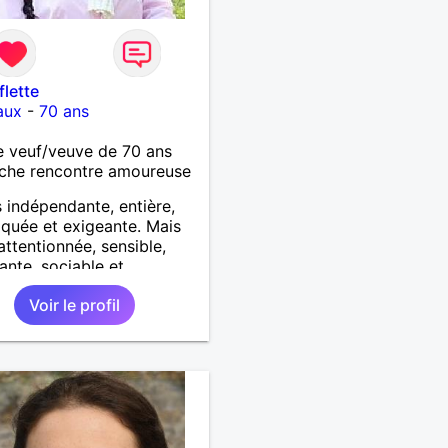
lette
aux
-
70 ans
 veuf/veuve de 70 ans
che rencontre amoureuse
s indépendante, entière,
quée et exigeante. Mais
 attentionnée, sensible,
iante, sociable et
use.
Voir le profil