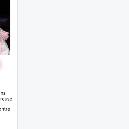
ans
ureuse
ontre