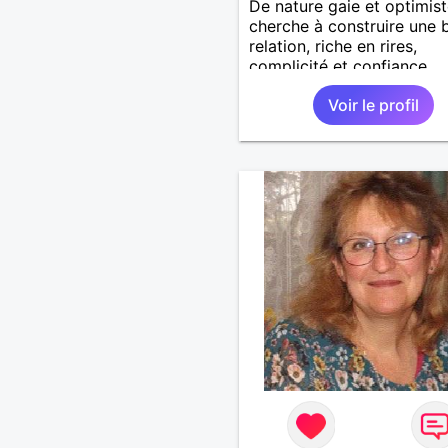
De nature gaie et optimist
cherche à construire une b
relation, riche en rires,
complicité et confiance.
Voir le profil