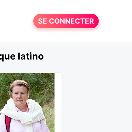
SE CONNECTER
ue latino