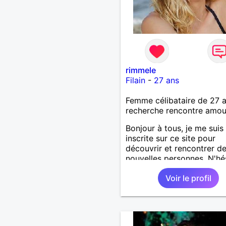
rimmele
Filain
-
27 ans
Femme célibataire de 27 
recherche rencontre amo
Bonjour à tous, je me suis
inscrite sur ce site pour
découvrir et rencontrer d
nouvelles personnes. N'hé
pas à prendre contact ave
Voir le profil
je vous répondrai avec plai