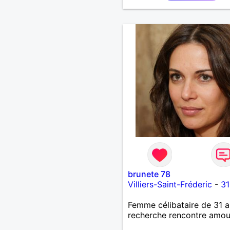
brunete 78
Villiers-Saint-Fréderic
-
31
Femme célibataire de 31 a
recherche rencontre amo