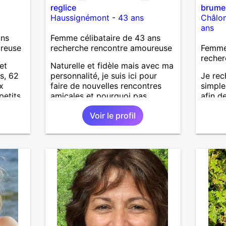
reglice
brume
Haussignémont
-
43 ans
Châlo
ans
ans
Femme célibataire de 43 ans
ureuse
recherche rencontre amoureuse
Femme 
recher
et
Naturelle et fidèle mais avec ma
s, 62
personnalité, je suis ici pour
Je rec
x
faire de nouvelles rencontres
simple
etits.
amicales et pourquoi pas
afin d
n âge,
rencontrer aussi l'homme de
durabl
Voir le profil
sseuse,
mes rêves.
compli
lante,
ter
ades,
e suis
 à mon
rci.