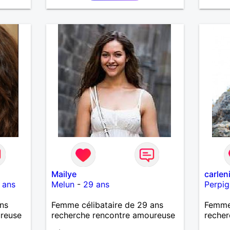
rencontrer sur Montreuil et
secteur alentours, pourquoi pas.
Mailye
carlen
 ans
Melun
-
29 ans
Perpi
ns
Femme célibataire de 29 ans
Femme 
ureuse
recherche rencontre amoureuse
recher