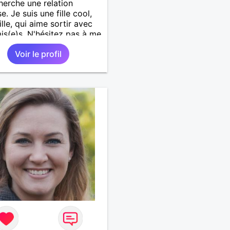
herche une relation
e. Je suis une fille cool,
ille, qui aime sortir avec
is(e)s. N'hésitez pas à me
ter !
Voir le profil