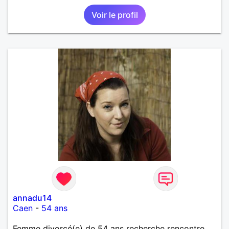
Voir le profil
annadu14
Caen
-
54 ans
Femme divorcé(e) de 54 ans recherche rencontre