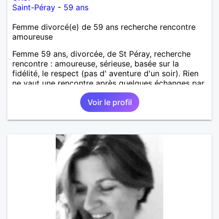
Saint-Péray
-
59 ans
Femme divorcé(e) de 59 ans recherche rencontre
amoureuse
Femme 59 ans, divorcée, de St Péray, recherche
rencontre : amoureuse, sérieuse, basée sur la
fidélité, le respect (pas d' aventure d'un soir). Rien
ne vaut une rencontre après quelques échanges par
messages pour savoir si il y a un feeling entre les
Voir le profil
deux et le désir de se revoir. Au plaisir de se
découvrir...