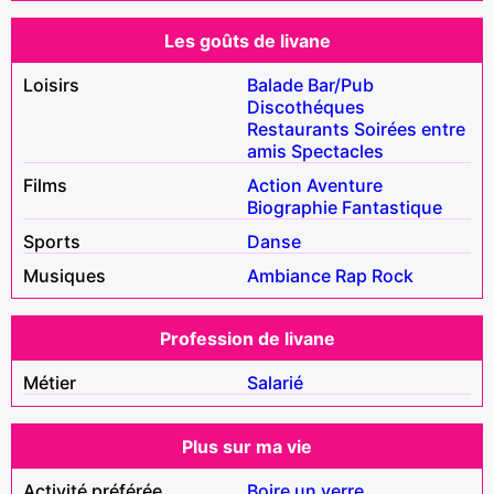
Les goûts de livane
Loisirs
Balade
Bar/Pub
Discothéques
Restaurants
Soirées entre
amis
Spectacles
Films
Action
Aventure
Biographie
Fantastique
Sports
Danse
Musiques
Ambiance
Rap
Rock
Profession de livane
Métier
Salarié
Plus sur ma vie
Activité préférée
Boire un verre