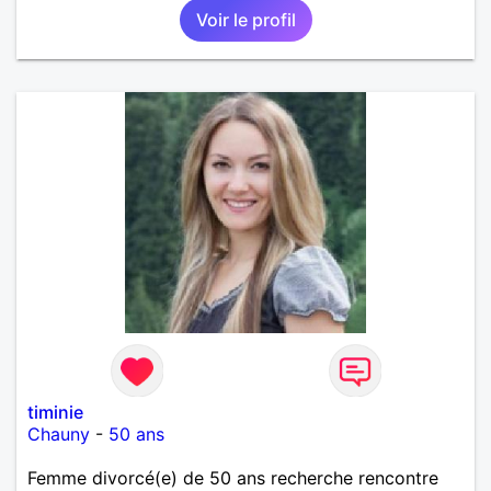
Voir le profil
sens de l'humour. Il saura me chouchouter et me
mettre en valeur, me donner son amour et attention.
Merci de m'avoir lu et à bientôt...
timinie
Chauny
-
50 ans
Femme divorcé(e) de 50 ans recherche rencontre