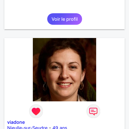
Voir le profil
viadone
Nieulle-sur-Seudre
-
49 ans