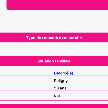
Type de rencontre recherché
Situation familiale
Divorcé(e)
Poligny
53 ans
oui