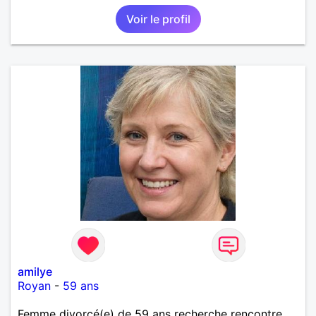
Voir le profil
amilye
Royan
-
59 ans
Femme divorcé(e) de 59 ans recherche rencontre