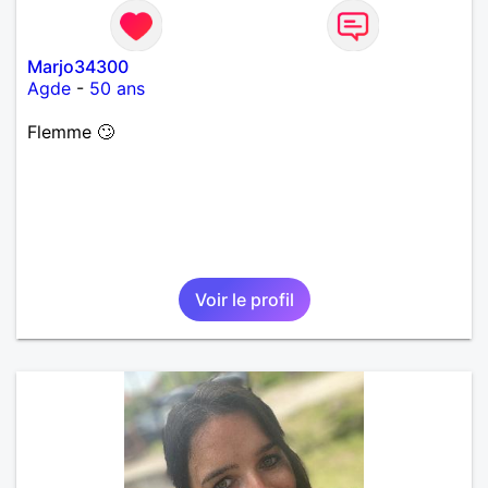
Marjo34300
Agde
-
50 ans
Flemme 🙄
Voir le profil