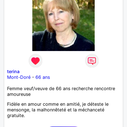
terina
Mont-Doré
-
66 ans
Femme veuf/veuve de 66 ans recherche rencontre
amoureuse
Fidèle en amour comme en amitié, je déteste le
mensonge, la malhonnêteté et la méchanceté
gratuite.