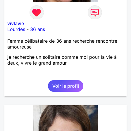
vivlavie
Lourdes
-
36 ans
Femme célibataire de 36 ans recherche rencontre
amoureuse
je recherche un solitaire comme moi pour la vie à
deux, vivre le grand amour.
Voir le profil