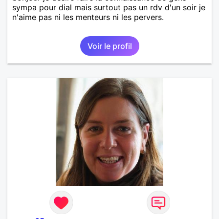
sympa pour dial mais surtout pas un rdv d'un soir je
n'aime pas ni les menteurs ni les pervers.
Voir le profil