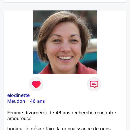
elodinette
Meudon
-
46 ans
Femme divorcé(e) de 46 ans recherche rencontre
amoureuse
bonjour je désire faire la connaissance de gens