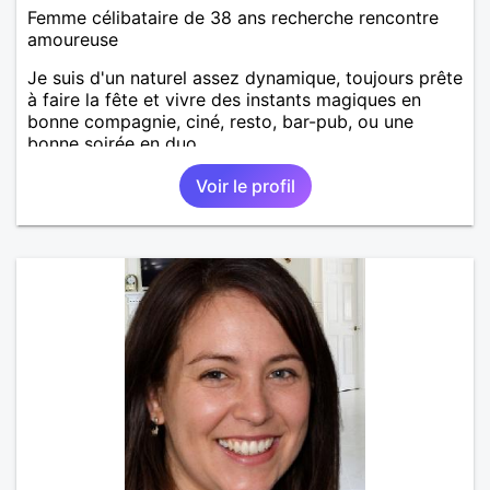
Femme célibataire de 38 ans recherche rencontre
amoureuse
Je suis d'un naturel assez dynamique, toujours prête
à faire la fête et vivre des instants magiques en
bonne compagnie, ciné, resto, bar-pub, ou une
bonne soirée en duo.
Voir le profil