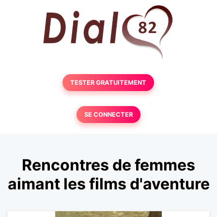
TESTER GRATUITEMENT
SE CONNECTER
Rencontres de femmes
aimant les films d'aventure