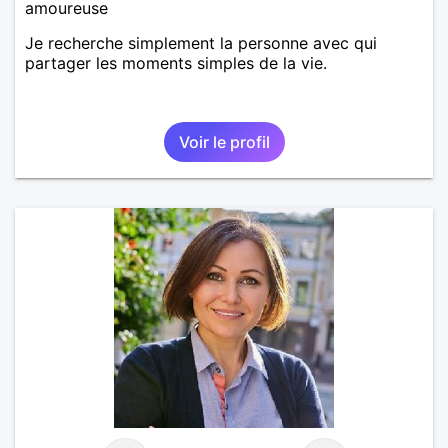
amoureuse
Je recherche simplement la personne avec qui
partager les moments simples de la vie.
Voir le profil