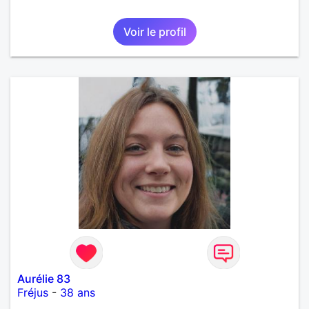
Voir le profil
Aurélie 83
Fréjus
-
38 ans