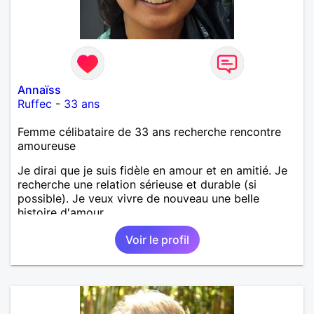
Annaïss
Ruffec
-
33 ans
Femme célibataire de 33 ans recherche rencontre
amoureuse
Je dirai que je suis fidèle en amour et en amitié. Je
recherche une relation sérieuse et durable (si
possible). Je veux vivre de nouveau une belle
histoire d'amour.
Voir le profil