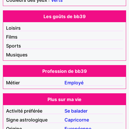
Les goûts de bb39
Loisirs
Films
Sports
Musiques
Profession de bb39
Métier
Employé
Plus sur ma vie
Activité préférée
Se balader
Signe astrologique
Capricorne
Origine
Européenne