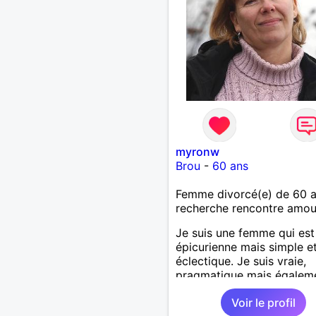
myronw
Brou
-
60 ans
Femme divorcé(e) de 60 
recherche rencontre amo
Je suis une femme qui est
épicurienne mais simple e
éclectique. Je suis vraie,
pragmatique mais égalem
passionnée, j'ai envie de v
Voir le profil
des moments à deux.