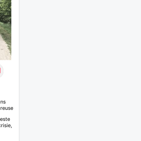
ans
ureuse
teste
risie,