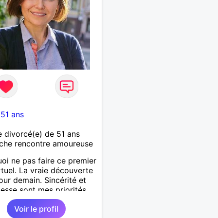
-
51 ans
divorcé(e) de 51 ans
che rencontre amoureuse
oi ne pas faire ce premier
rtuel. La vraie découverte
our demain. Sincérité et
tesse sont mes priorités.
Voir le profil