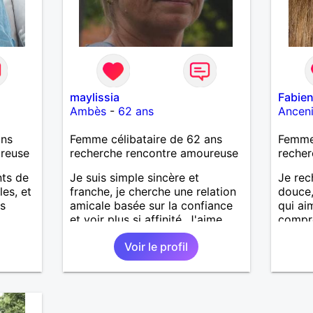
maylissia
Fabie
Ambès
-
62 ans
Ancen
ans
Femme célibataire de 62 ans
Femme
ureuse
recherche rencontre amoureuse
recher
nts de
Je suis simple sincère et
Je rec
es, et
franche, je cherche une relation
douce,
és
amicale basée sur la confiance
qui aim
et voir plus si affinité. J'aime
compré
beaucoup voyager découvrir de
préfér
Voir le profil
nouveaux horizons à deux, alors
partic
pourquoi pas !
d'age,
feeling