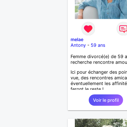
melae
Antony
-
59 ans
Femme divorcé(e) de 59 
recherche rencontre amo
Ici pour échanger des poi
vue, des rencontres amical
éventuellement les affinit
feront le reste !
Voir le profil