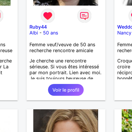
Ruby44
Wedd
Albi
-
50 ans
Nancy
ans
Femme veuf/veuve de 50 ans
Femme
ureuse
recherche rencontre amicale
recher
herche
Je cherche une rencontre
Croque
r La
sérieuse. Si vous êtes intéressé
croire
it
par mon portrait. Lien avec moi.
récip
Je suis toujours heureuse de
honnêt
vous accueillir.
faire r
Voir le profil
venu !