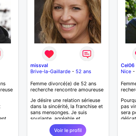
missval
Cel06
Brive-la-Gaillarde
-
52 ans
Nice
ans
Femme divorcé(e) de 52 ans
Femme 
ureuse
recherche rencontre amoureuse
recher
Je désire une relation sérieuse
Pourqu
t
dans la sincérité, la franchise et
pas vi
sans mensonges. Je suis
sera p
ent
souriante, agréable et
délica
ivre
respectueuse tout en désirant
Voir le profil
passer de bons moments de