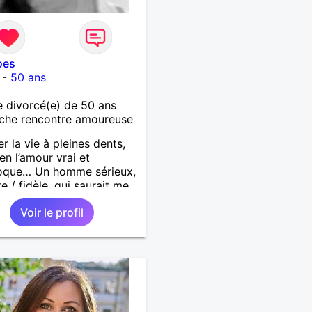
oes
-
50 ans
 divorcé(e) de 50 ans
che rencontre amoureuse
r la vie à pleines dents,
 en l’amour vrai et
roque… Un homme sérieux,
e / fidèle, qui saurait me
ire à nouveau, est le bien
Voir le profil