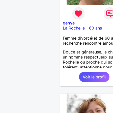
genye
La Rochelle
-
60 ans
Femme divorcé(e) de 60 
recherche rencontre amo
Douce et généreuse, je c
un homme respectueux su
Rochelle ou proche qui so
tolérant, attentionné pour
profiter de la vie à deux.
Voir le profil