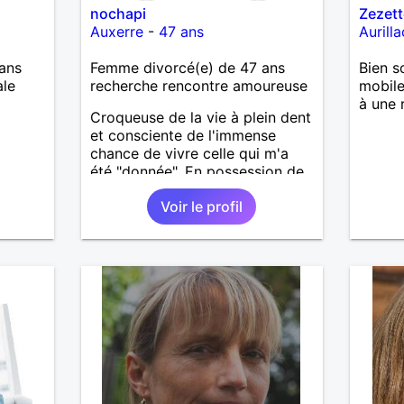
nochapi
Zezett
Auxerre
-
47 ans
Aurilla
ans
Femme divorcé(e) de 47 ans
Bien s
ale
recherche rencontre amoureuse
mobile
à une 
Croqueuse de la vie à plein dent
et consciente de l'immense
chance de vivre celle qui m'a
été "donnée". En possession de
toutes ses facultés mentales et
Voir le profil
physiques. Célibataire mais pas
solitaire, je mène une vie bien
remplie. Je ne suis pas sur ce
site par dépit, ni en tant que
représentatrice de la Femme
Divorcée Mal dans sa peau. A
bientôt.