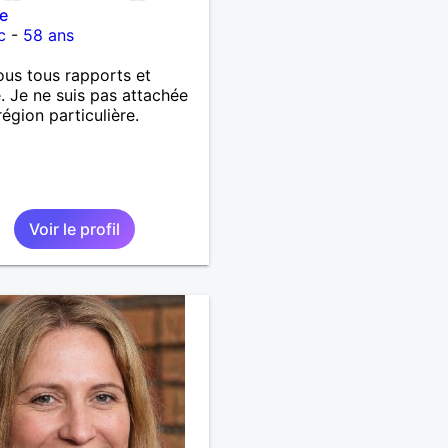
e
c
-
58 ans
ous tous rapports et
. Je ne suis pas attachée
région particulière.
Voir le profil