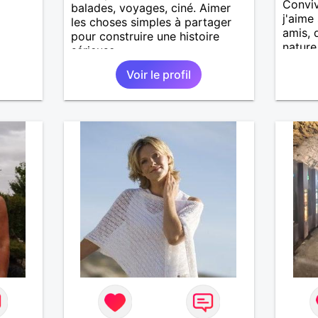
Conviv
balades, voyages, ciné. Aimer
j'aime
les choses simples à partager
amis, d
pour construire une histoire
nature
sérieuse.
de Sai
Voir le profil