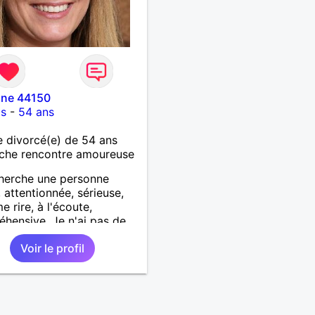
nne 44150
is
-
54 ans
 divorcé(e) de 54 ans
che rencontre amoureuse
herche une personne
 attentionnée, sérieuse,
e rire, à l'écoute,
hensive. Je n'ai pas de
ence physique
Voir le profil
ulière, ni de moyenne
 tout est question de
.