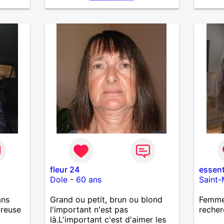
complicité avec un homme
voulant aller dans la même
direction que moi.
fleur 24
essent
Dole
-
60 ans
Saint-
ans
Grand ou petit, brun ou blond
Femme
ureuse
l'important n'est pas
recher
là.L'important c'est d'aimer les