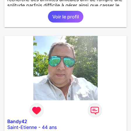
solitude parfois difficile à gérer ainsi que casser le
vague à l’âme. L’amitié reste extrêmement
Voir le profil
importante à mes yeux mais peut se décliner en des
sentiments plus puissants. « Le temps fera son
œuvre » disait Arthur Schopenhauer, philosophe
allemand que j’adore. J’aime discuter sans pour
autant être trop locace. Je suis bourré de qualités
avec très peu de défauts. Je suis altruiste,
bienveillant, empathique, attentionné, honnête,
respectueux, doux de caractère et compréhensif : je
laisse « glisser » beaucoup de choses. Mais ne vous
m’éprenez pas Mesdames, si une personne que
j’aime me trahit une fois, il n’y aura pas de seconde
chance et je l’effacerai à « vitam eternam ».
Néanmoins, je suis un tout petit peu maniaque ainsi
qu’impatient. J’essaye de faire des efforts. Rien de
bien dramatique ! Du moins je le pense……Je suis un
homme facile à vivre. À vous si vous le souhaitez,
d’apprendre à me connaître davantage. J’en serai
ravi….A très bientôt je l’espère.
Bandy42
Saint-Etienne
-
44 ans