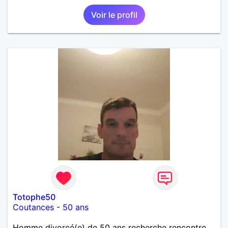
Voir le profil
Totophe50
Coutances
-
50 ans
Homme divorcé(e) de 50 ans recherche rencontre