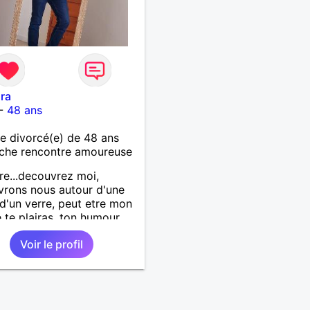
ra
-
48 ans
 divorcé(e) de 48 ans
che rencontre amoureuse
re...decouvrez moi,
rons nous autour d'une
 d'un verre, peut etre mon
e te plairas, ton humour
a pouffer.. en tout cas on
Voir le profil
 a gagner.