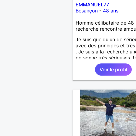
EMMANUEL77
Besançon
-
48 ans
Homme célibataire de 48 
recherche rencontre amo
Je suis quelqu'un de série
avec des principes et très 
. Je suis a la recherche un
personne très sérieuses ,f
et honnête les critères les
Voir le profil
importants, voir accepter
maman divorcer avec son
enfant il n y a aucun prob
S' abstenir au personne n
sérieuse merci. Recherche
un premier temps dialogu
apprendre à connaître la
personne puis dans un de
temps relation plus sérieu
voir une vie a deux. (2017
situation professionnelle e