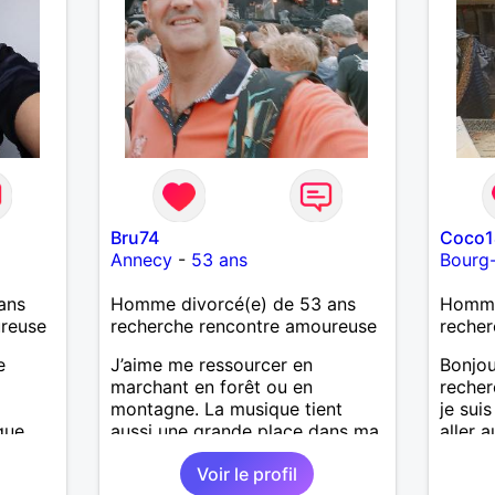
utôt
 je le
Bru74
Coco1
Annecy
-
53 ans
Bourg
ans
Homme divorcé(e) de 53 ans
Homme 
ureuse
recherche rencontre amoureuse
recher
e
J’aime me ressourcer en
Bonjou
marchant en forêt ou en
recher
montagne. La musique tient
je suis
que,
aussi une grande place dans ma
aller a
me
vie : j’adore aller à des concerts
Voir le profil
né,
ou à des festivals. Voyager et