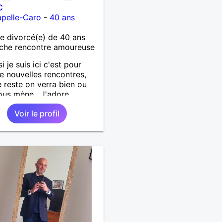
C
pelle-Caro
-
40 ans
 divorcé(e) de 40 ans
che rencontre amoureuse
si je suis ici c'est pour
de nouvelles rencontres,
e reste on verra bien ou
ous mène . J'adore
rir de nouvelles choses ,
Voir le profil
si vous voulez m'initier à
e vos activités je suis
t.