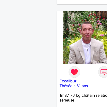
mais aussi passer des mo
calme devant un bon film
série avec un plateau repa
reste est à découvrir.
Excalibur
Thésée
-
61 ans
1m87 76 kg châtain relati
sérieuse