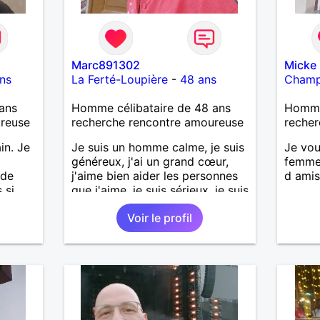
Marc891302
Micke
ns
La Ferté-Loupière
-
48 ans
Cham
ans
Homme célibataire de 48 ans
Homme
ureuse
recherche rencontre amoureuse
recher
in. Je
Je suis un homme calme, je suis
Je vou
généreux, j'ai un grand cœur,
femme 
 de
j'aime bien aider les personnes
d ami
 si
que j'aime, je suis sérieux, je suis
.
sincère, je suis honnête, j'aime
Voir le profil
ges et
pas qu'on joue avec moi et
ps en
j'aime pas les mensonges. Je
 petit
cherche une relation amoureuse
et sérieuse.
e.
 styles
as trop
rt