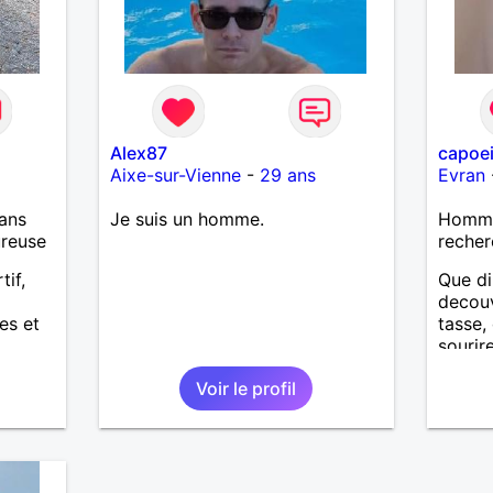
t
illance
es
DI Mes
e ,vtt
rvice
ent d
Alex87
capoei
5
Aixe-sur-Vienne
-
29 ans
Evran
rs je
ans
Je suis un homme.
Homme
la fin
ureuse
recher
cile. J
ire une
tif,
Que di
 je
decouv
une je
es et
tasse,
e je
sourir
 rêve
me fer
Voir le profil
a tout
ire
e