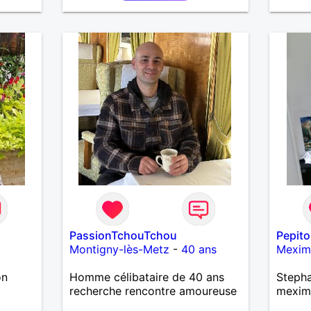
ments
découvrir de nouvelles cultures,
 ou une
c’est ce qui m’inspire le plus.
s. le
J’aimerais rencontrer quelqu’un
avec qui partager ces moments
simples et sincères.
PassionTchouTchou
Pepit
Montigny-lès-Metz
-
40 ans
Mexim
on
Homme célibataire de 40 ans
Stepha
recherche rencontre amoureuse
mexim