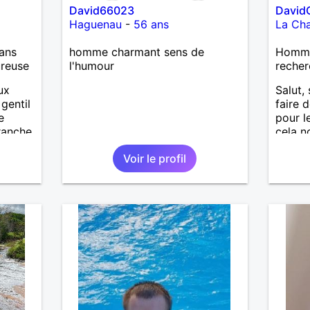
David66023
David
Haguenau
-
56 ans
La Cha
ans
homme charmant sens de
Homme
ureuse
l'humour
recher
ux
Salut, 
gentil
faire 
e
pour l
ranche
cela n
 plus
découv
Voir le profil
 une
alors 
l'une d
lème.
partan
on
 dans
e et
uxième
se a
 )Ma
t