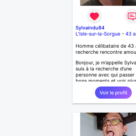
Sylvaindu84
L'Isle-sur-la-Sorgue
-
43 a
Homme célibataire de 43 
recherche rencontre amo
Bonjour, je m’appelle Sylva
suis à la recherche d’une
personne avec qui passer
bons moments et voir plus
nous nous correspondons
Voir le profil
J’aime la nature, les voya
aussi faire la fête de tem
temps ;-)Je suis papa d’un
garçon de 7 ans dont je
m’occupe en garde alterné
J’aime à peu près tous les
de musique. (Oui je suis p
fan de Jul). Je fais du spo