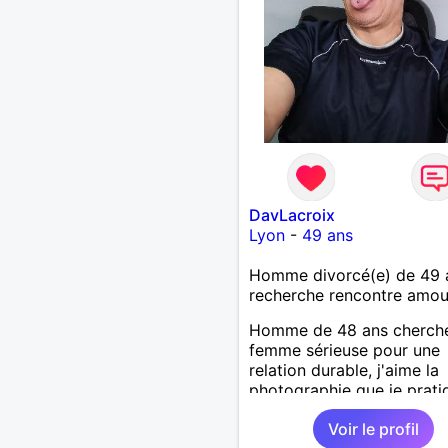
pour garder la forme et pl
agréable à regarder. (Enfin
pense en tout cas 😂)
DavLacroix
Lyon
-
49 ans
Homme divorcé(e) de 49 
recherche rencontre amo
Homme de 48 ans cherch
femme sérieuse pour une
relation durable, j'aime la
photographie que je prati
mais l'art en général, j'ai
Voir le profil
bricoler, marcher, resto, ci